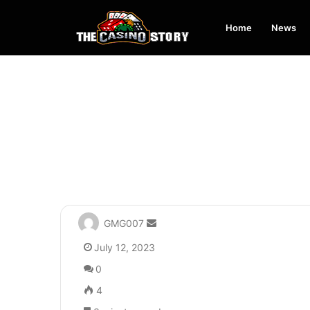
Home
News
Send
GMG007
an
July 12, 2023
email
0
4