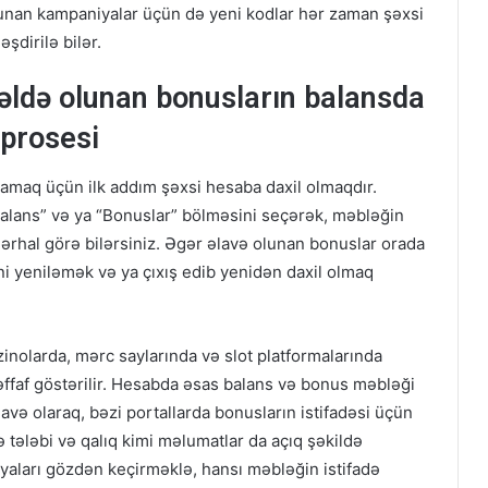
unan kampaniyalar üçün də yeni kodlar hər zaman şəxsi
əşdirilə bilər.
ldə olunan bonusların balansda
 prosesi
lamaq üçün ilk addım şəxsi hesaba daxil olmaqdır.
ans” və ya “Bonuslar” bölməsini seçərək, məbləğin
dərhal görə bilərsiniz. Əgər əlavə olunan bonuslar orada
i yeniləmək və ya çıxış edib yenidən daxil olmaq
zinolarda, mərc saylarında və slot platformalarında
əffaf göstərilir. Hesabda əsas balans və bonus məbləği
Əlavə olaraq, bəzi portallarda bonusların istifadəsi üçün
 tələbi və qalıq kimi məlumatlar da açıq şəkildə
siyaları gözdən keçirməklə, hansı məbləğin istifadə