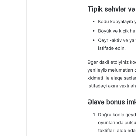
Tipik səhvlər və
Kodu kopyalayıb y
Böyük və kiçik hər
Qeyri-aktiv və ya
istifadə edin.
Əgər daxil etdiyiniz ko
yeniləyib məlumatları 
xidməti ilə əlaqə saxl
istifadəçi axını vaxtı əh
Əlavə bonus imk
Doğru kodla qeydi
oyunlarında pulsu
təklifləri əldə edə