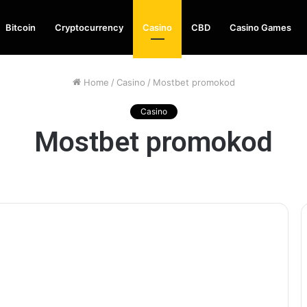
Bitcoin
Cryptocurrency
Casino
CBD
Casino Games
Home
/
Casino
/
Mostbet promokod
Casino
Mostbet promokod