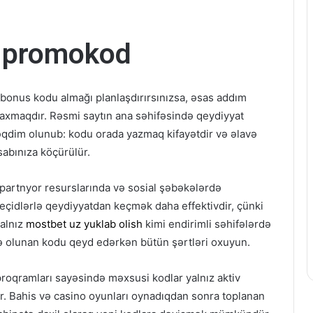
 promokod
 bonus kodu almağı planlaşdırırsınızsa, əsas addım
axmaqdır. Rəsmi saytın ana səhifəsində qeydiyyat
əqdim olunub: kodu orada yazmaq kifayətdir və əlavə
abınıza köçürülür.
 partnyor resurslarında və sosial şəbəkələrdə
 keçidlərlə qeydiyyatdan keçmək daha effektivdir, çünki
yalnız
mostbet uz yuklab olish
kimi endirimli səhifələrdə
adə olunan kodu qeyd edərkən bütün şərtləri oxuyun.
 proqramları sayəsində məxsusi kodlar yalnız aktiv
lır. Bahis və casino oyunları oynadıqdan sonra toplanan