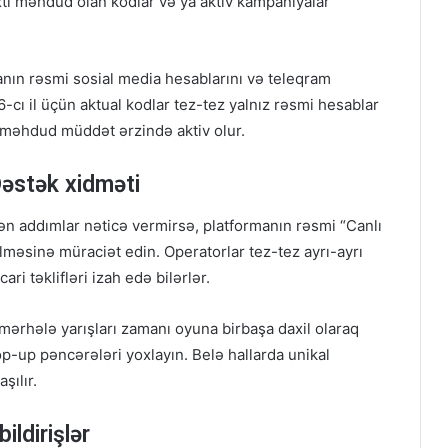
ı məhdud olan kodlar və ya aktiv kampaniyalar
anın rəsmi sosial media hesablarını və teleqram
26-cı il üçün aktual kodlar tez-tez yalnız rəsmi hesablar
və məhdud müddət ərzində aktiv olur.
Dəstək xidməti
ən addımlar nəticə vermirsə, platformanın rəsmi “Canlı
lməsinə müraciət edin. Operatorlar tez-tez ayrı-ayrı
cari təklifləri izah edə bilərlər.
 mərhələ yarışları zamanı oyuna birbaşa daxil olaraq
p-up pəncərələri yoxlayın. Belə hallarda unikal
şılır.
ildirişlər