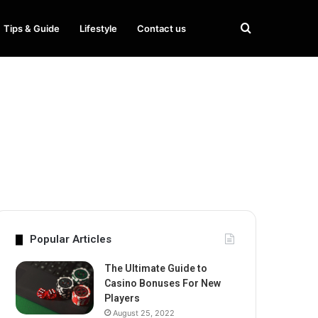
Search
Tips & Guide
Lifestyle
Contact us
for
Popular Articles
The Ultimate Guide to
Casino Bonuses For New
Players
August 25, 2022