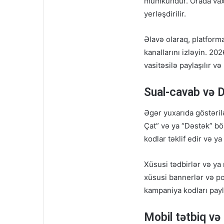
mümkündür. Orada vaxt
yerləşdirilir.
Əlavə olaraq, platform
kanallarını izləyin. 20
vasitəsilə paylaşılır 
Sual-cavab və 
Əgər yuxarıda göstəril
Çat” və ya “Dəstək” bö
kodlar təklif edir və ya 
Xüsusi tədbirlər və ya
xüsusi bannerlər və po
kampaniya kodları payla
Mobil tətbiq və b